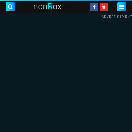
non
R
ox
ADVERTISEMENT