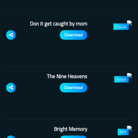
Don it get caught by mom
Casual
Download
The Nine Heavens
Action
Download
Bright Memory
FPS