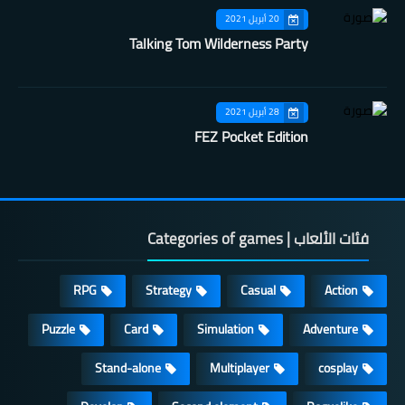
20 أبريل 2021
Talking Tom Wilderness Party
28 أبريل 2021
FEZ Pocket Edition
فئات الألعاب | Categories of games
RPG
Strategy
Casual
Action
Puzzle
Card
Simulation
Adventure
Stand-alone
Multiplayer
cosplay