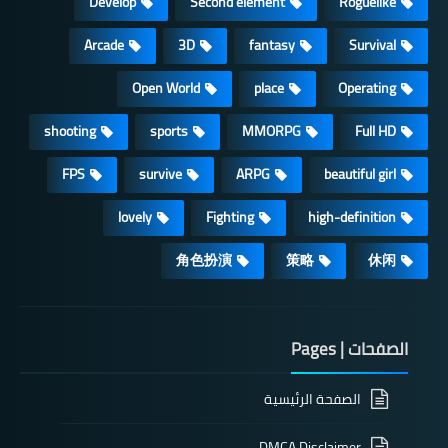
Develop
Second element
Roguelike
Arcade
3D
fantasy
Survival
Open World
place
Operating
shooting
sports
MMORPG
Full HD
FPS
survive
ARPG
beautiful girl
lovely
Fighting
high-definition
角色扮演
策略
休闲
الصفحات | Pages
الصفحة الرئيسية
DMCA Disclaimer