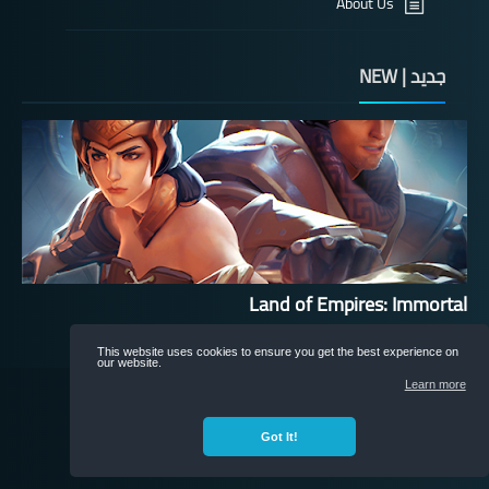
About Us
جديد | NEW
Land of Empires: Immortal
This website uses cookies to ensure you get the best experience on
our website.
nonRox
All rights reserved
Learn more
©
Got It!
©
nonRox
All rights reserved