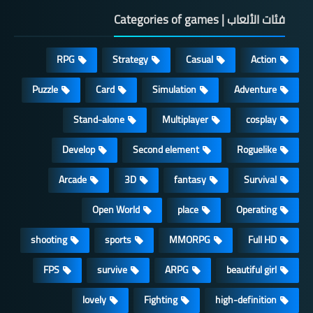
فئات الألعاب | Categories of games
RPG
Strategy
Casual
Action
Puzzle
Card
Simulation
Adventure
Stand-alone
Multiplayer
cosplay
Develop
Second element
Roguelike
Arcade
3D
fantasy
Survival
Open World
place
Operating
shooting
sports
MMORPG
Full HD
FPS
survive
ARPG
beautiful girl
lovely
Fighting
high-definition