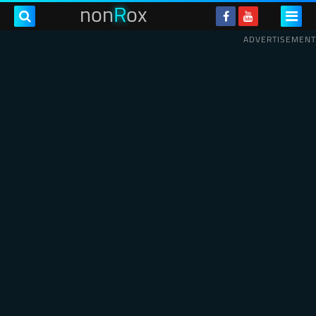
non
R
ox
ADVERTISEMENT