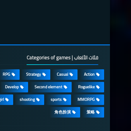
فئات الألعاب | Categories of games
RPG
Strategy
Casual
Action
Develop
Second element
Roguelike
irl
shooting
sports
MMORPG
角色扮演
策略