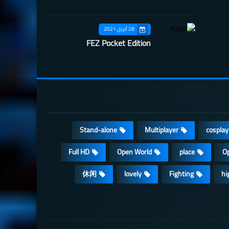
28 أبريل 2021
FEZ Pocket Edition
Stand-alone
Multiplayer
cosplay
Full HD
Open World
place
Op
休闲
lovely
Fighting
hi