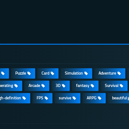
Puzzle
Card
Simulation
Adventure
erating
Arcade
3D
fantasy
Survival
gh-definition
FPS
survive
ARPG
beautiful g