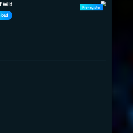
f Wild
Pre-register
load