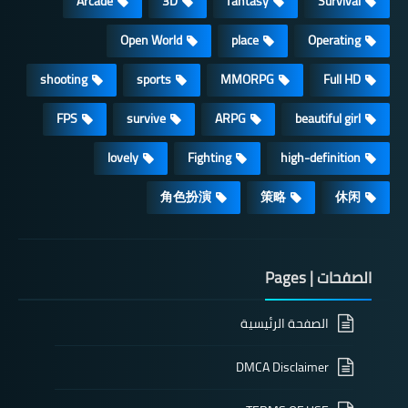
Arcade
3D
fantasy
Survival
Open World
place
Operating
shooting
sports
MMORPG
Full HD
FPS
survive
ARPG
beautiful girl
lovely
Fighting
high-definition
角色扮演
策略
休闲
الصفحات | Pages
الصفحة الرئيسية
DMCA Disclaimer