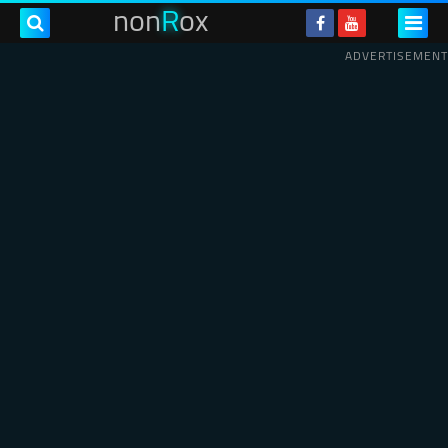
non
R
ox
ADVERTISEMENT