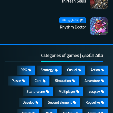
Thirteen Souls
06 مارس 2021
Rhythm Doctor
فئات الألعاب | Categories of games
RPG
Strategy
Casual
Action
Puzzle
Card
Simulation
Adventure
Stand-alone
Multiplayer
cosplay
Develop
Second element
Roguelike