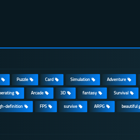
Puzzle
Card
Simulation
Adventure
erating
Arcade
3D
fantasy
Survival
gh-definition
FPS
survive
ARPG
beautiful g