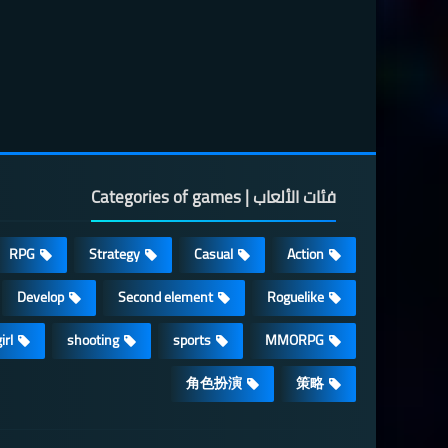
فئات الألعاب | Categories of games
RPG
Strategy
Casual
Action
Develop
Second element
Roguelike
irl
shooting
sports
MMORPG
角色扮演
策略