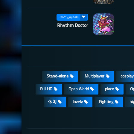
06 مارس 2021
Rhythm Doctor
Stand-alone
Multiplayer
cosplay
Full HD
Open World
place
Op
休闲
lovely
Fighting
hi