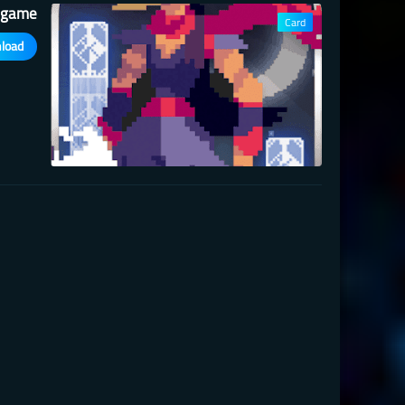
 game
Card
load