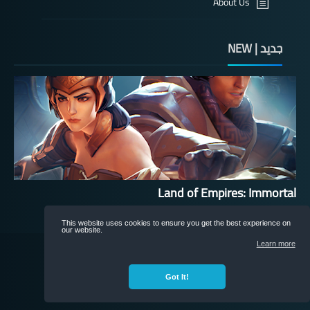
About Us
جديد | NEW
Land of Empires: Immortal
This website uses cookies to ensure you get the best experience on
our website.
nonRox
All rights reserved
Learn more
©
Got It!
©
nonRox
All rights reserved