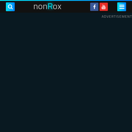
non
R
ox
ADVERTISEMENT