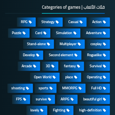
فئات الألعاب | Categories of games
RPG
Strategy
Casual
Action
Puzzle
Card
Simulation
Adventure
Stand-alone
Multiplayer
cosplay
Develop
Second element
Roguelike
Arcade
3D
fantasy
Survival
Open World
place
Operating
shooting
sports
MMORPG
Full HD
FPS
survive
ARPG
beautiful girl
lovely
Fighting
high-definition