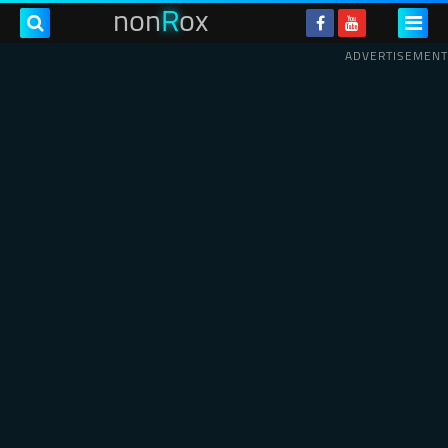
non
R
ox
ADVERTISEMENT