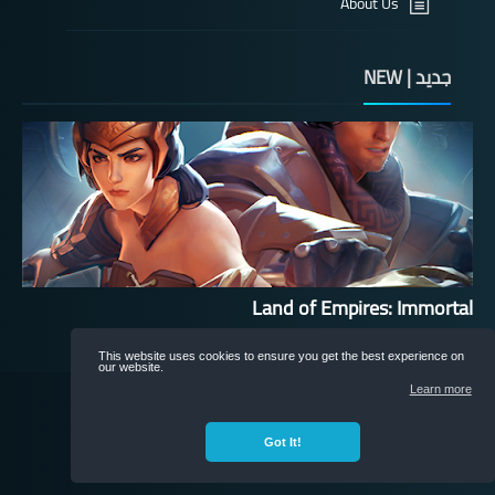
About Us
جديد | NEW
Land of Empires: Immortal
This website uses cookies to ensure you get the best experience on
our website.
nonRox
All rights reserved
Learn more
©
Got It!
©
nonRox
All rights reserved