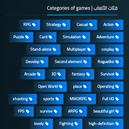
فئات الألعاب | Categories of games
RPG
Strategy
Casual
Action
Puzzle
Card
Simulation
Adventure
Stand-alone
Multiplayer
cosplay
Develop
Second element
Roguelike
Arcade
3D
fantasy
Survival
Open World
place
Operating
shooting
sports
MMORPG
Full HD
FPS
survive
ARPG
beautiful girl
lovely
Fighting
high-definition