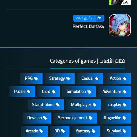
25 أبريل 2021
Perfect fantasy
فئات الألعاب | Categories of games
RPG
Strategy
Casual
Action
Puzzle
Card
Simulation
Adventure
Stand-alone
Multiplayer
cosplay
Develop
Second element
Roguelike
Arcade
3D
fantasy
Survival