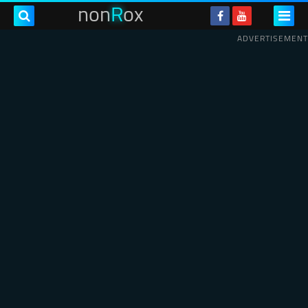
non
R
ox
ADVERTISEMENT