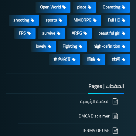
Open World
place
Operating
shooting
sports
MMORPG
Full HD
FPS
survive
ARPG
beautiful girl
lovely
Fighting
high-definition
角色扮演
策略
休闲
الصفحات | Pages
الصفحة الرئيسية
DMCA Disclaimer
TERMS OF USE