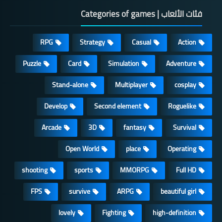
فئات الألعاب | Categories of games
RPG
Strategy
Casual
Action
Puzzle
Card
Simulation
Adventure
Stand-alone
Multiplayer
cosplay
Develop
Second element
Roguelike
Arcade
3D
fantasy
Survival
Open World
place
Operating
shooting
sports
MMORPG
Full HD
FPS
survive
ARPG
beautiful girl
lovely
Fighting
high-definition