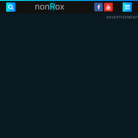
non
R
ox
ADVERTISEMENT