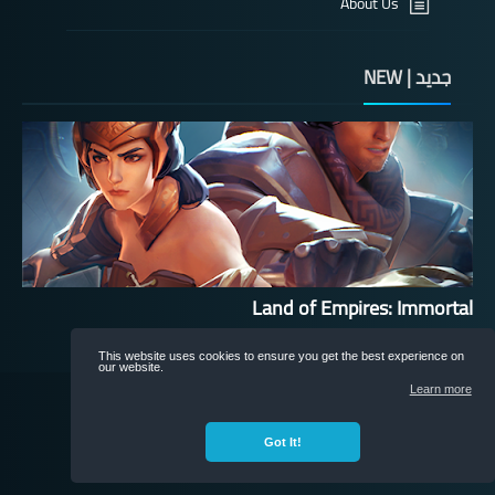
About Us
جديد | NEW
Land of Empires: Immortal
This website uses cookies to ensure you get the best experience on
our website.
nonRox
All rights reserved
Learn more
©
Got It!
©
nonRox
All rights reserved