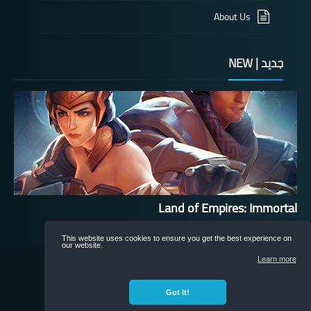
About Us
جديد | NEW
Land of Empires: Immortal
This website uses cookies to ensure you get the best experience on
our website.
nonRox
All rights reserved
Learn more
©
Got It!
nonRox
All rights reserved