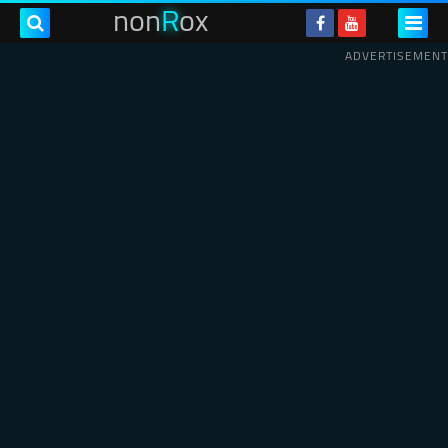
non
R
ox
ADVERTISEMENT