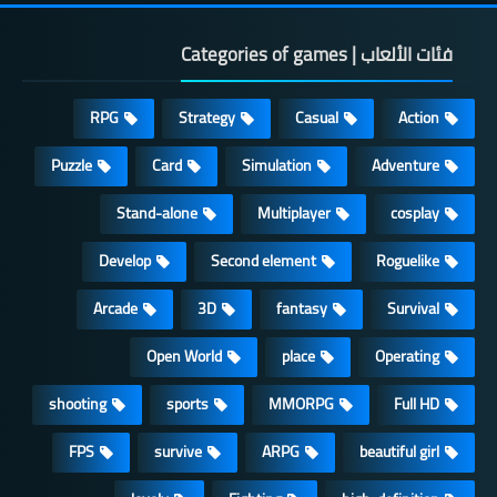
فئات الألعاب | Categories of games
RPG
Strategy
Casual
Action
Puzzle
Card
Simulation
Adventure
Stand-alone
Multiplayer
cosplay
Develop
Second element
Roguelike
Arcade
3D
fantasy
Survival
Open World
place
Operating
shooting
sports
MMORPG
Full HD
FPS
survive
ARPG
beautiful girl